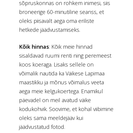
sõpruskonnas on rohkem inimesi, siis
broneerige 60-minutiline seanss, et
oleks piisavalt aega oma eriliste
hetkede jäädvustamiseks.
Kõik hinnas
: Kõik meie hinnad
sisaldavad ruumi renti ning peremeest
koos koeraga. Lisaks sellele on
võimalik nautida ka Väikese Lapimaa
maastikku ja mõnus võimalus veeta
aega meie kelgukoertega. Enamikul
päevadel on meil avatud väike
kodukohvik. Soovime, et kohal viibimine
oleks sama meeldejääv kui
jäädvustatud fotod.