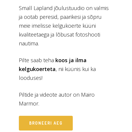
Small Lapland jõulustuudio on valmis
ja ootab peresid, paarikesi ja sõpru
meie imelisse kelgukoerte küüni
kvaliteetaega ja lõbusat fotoshooti
nautima.
Pilte saab teha
koos
ja
ilma
kelgukoerteta
, nii küünis kui ka
looduses!
Piltide ja videote autor on Mairo
Marmor.
BRONEERI AEG