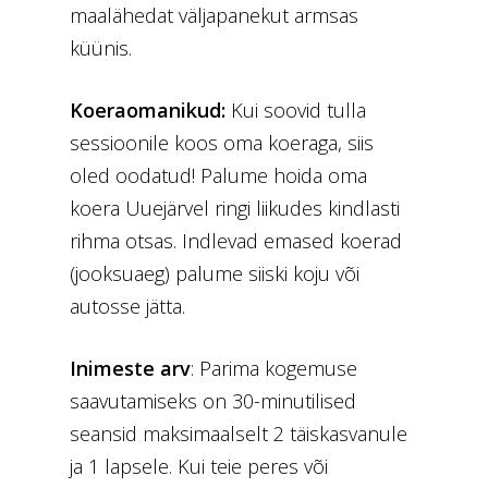
maalähedat väljapanekut armsas
küünis.
Koeraomanikud:
Kui soovid tulla
sessioonile koos oma koeraga, siis
oled oodatud! Palume hoida oma
koera Uuejärvel ringi liikudes kindlasti
rihma otsas. Indlevad emased koerad
(jooksuaeg) palume siiski koju või
autosse jätta.
Inimeste arv
: Parima kogemuse
saavutamiseks on 30-minutilised
seansid maksimaalselt 2 täiskasvanule
ja 1 lapsele. Kui teie peres või