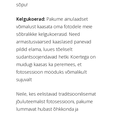
sõpu!
Kelgukoerad:
Pakume ainulaadset
võimalust kaasata oma fotodele meie
sõbralikke kelgukoerasid. Need
armastusväärsed kaaslased panevad
pildid elama, luues tõeliselt
südantsoojendavaid hetki. Koertega on
muidugi kaasas ka peremees, et
fotosessioon mööduks võimalikult
sujuvalt
Neile, kes eelistavad traditsioonilisemat
jõuluteemalist fotosessiooni, pakume
lummavat hubast õhkkonda ja